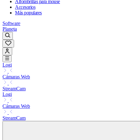
Alfombrillas para mouse
Accesorios
Más populares
Software
Planeta
Logi
Cámaras Web
StreamCam
Logi
Cámaras Web
StreamCam