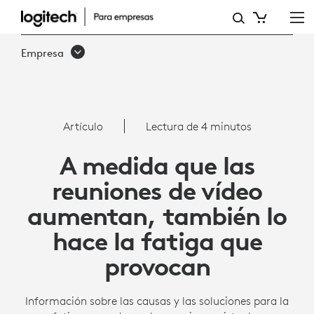
A
MEDIDA
Empresa
QUE
LAS
REUNIONES
Artículo
Lectura de 4 minutos
DE
A medida que las
VÍDEO
reuniones de vídeo
AUMENTAN,
aumentan, también lo
TAMBIÉN
hace la fatiga que
LO
provocan
HACE
LA
Información sobre las causas y las soluciones para la