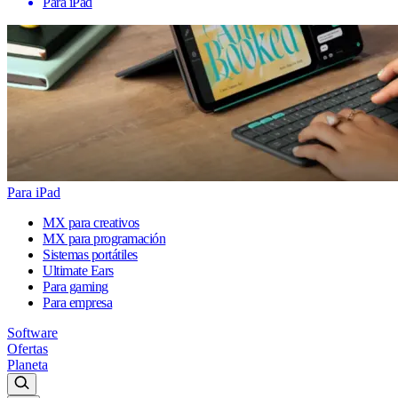
Para iPad
Para iPad
MX para creativos
MX para programación
Sistemas portátiles
Ultimate Ears
Para gaming
Para empresa
Software
Ofertas
Planeta