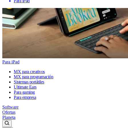
Para iPad
Para iPad
MX para creativos
MX para programación
Sistemas portátiles
Ultimate Ears
Para gaming
Para empresa
Software
Ofertas
Planeta