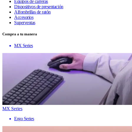
Equipos de carreras
Dispositivos de presentación
Alfombrillas de ratón
Accesorios
Superventas
Compra a tu manera
MX Series
MX Series
Ergo Series