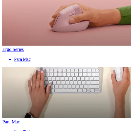
Ergo Series
Para Mac
Para Mac