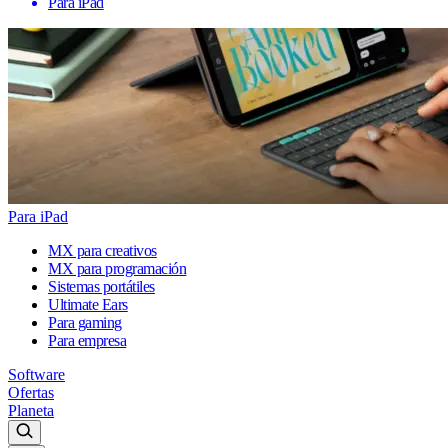
Para iPad
Para iPad
MX para creativos
MX para programación
Sistemas portátiles
Ultimate Ears
Para gaming
Para empresa
Software
Ofertas
Planeta