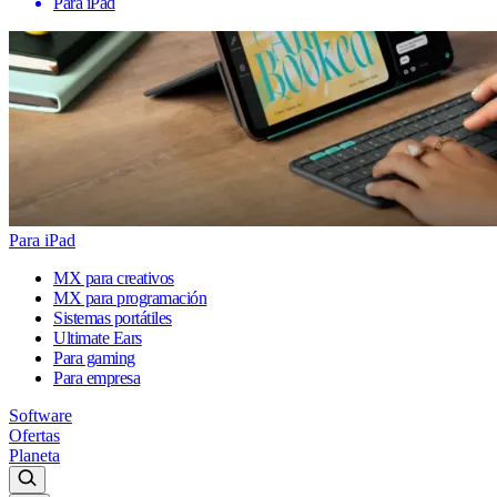
Para iPad
Para iPad
MX para creativos
MX para programación
Sistemas portátiles
Ultimate Ears
Para gaming
Para empresa
Software
Ofertas
Planeta