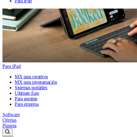
Para iPad
Para iPad
MX para creativos
MX para programación
Sistemas portátiles
Ultimate Ears
Para gaming
Para empresa
Software
Ofertas
Planeta