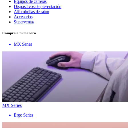
Equipos de carreras
Dispositivos de presentación
Alfombrillas de ratón
Accesorios
Superventas
Compra a tu manera
MX Series
MX Series
Ergo Series