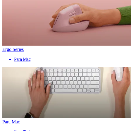
Ergo Series
Para Mac
Para Mac