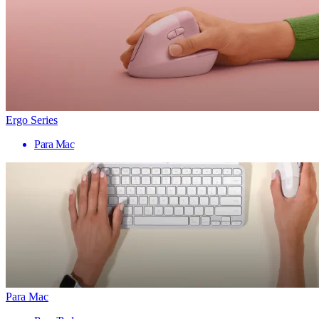
Ergo Series
Para Mac
Para Mac