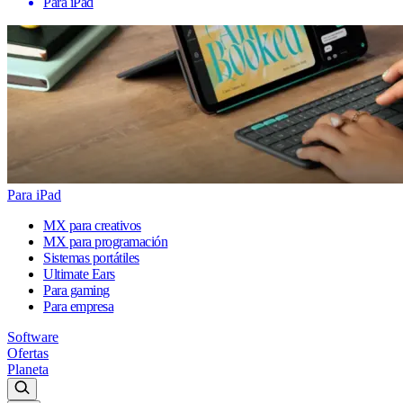
Para iPad
Para iPad
MX para creativos
MX para programación
Sistemas portátiles
Ultimate Ears
Para gaming
Para empresa
Software
Ofertas
Planeta