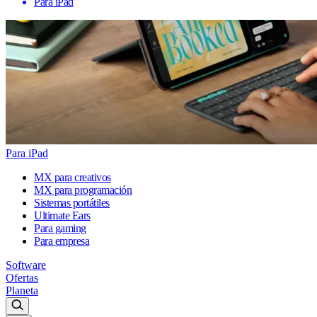
Para iPad
Para iPad
MX para creativos
MX para programación
Sistemas portátiles
Ultimate Ears
Para gaming
Para empresa
Software
Ofertas
Planeta