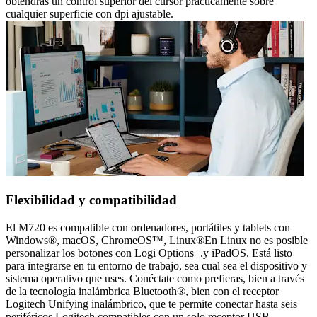
obtendrás un control superior del cursor prácticamente sobre
cualquier superficie con dpi ajustable.
Flexibilidad y compatibilidad
El M720 es compatible con ordenadores, portátiles y tablets con
Windows®, macOS, ChromeOS™, Linux®En Linux no es posible
personalizar los botones con Logi Options+.y iPadOS. Está listo
para integrarse en tu entorno de trabajo, sea cual sea el dispositivo y
sistema operativo que uses. Conéctate como prefieras, bien a través
de la tecnología inalámbrica Bluetooth®, bien con el receptor
Logitech Unifying inalámbrico, que te permite conectar hasta seis
periféricos Logitech compatibles con un solo receptor USB.