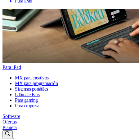
Para iPad
Para iPad
MX para creativos
MX para programación
Sistemas portátiles
Ultimate Ears
Para gaming
Para empresa
Software
Ofertas
Planeta