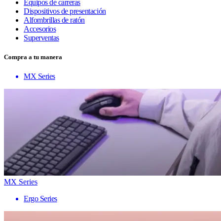
Equipos de carreras
Dispositivos de presentación
Alfombrillas de ratón
Accesorios
Superventas
Compra a tu manera
MX Series
MX Series
Ergo Series