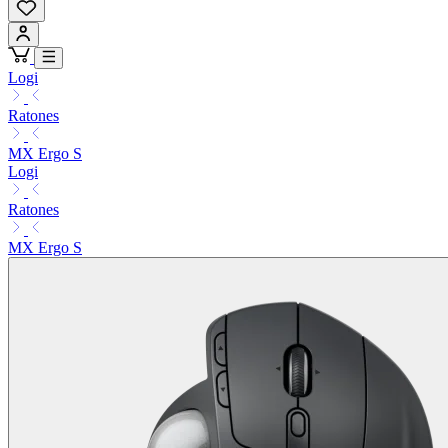
Logi
Ratones
MX Ergo S
Logi
Ratones
MX Ergo S