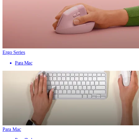
Ergo Series
Para Mac
Para Mac