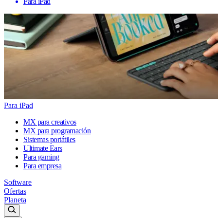
Para iPad
Para iPad
MX para creativos
MX para programación
Sistemas portátiles
Ultimate Ears
Para gaming
Para empresa
Software
Ofertas
Planeta