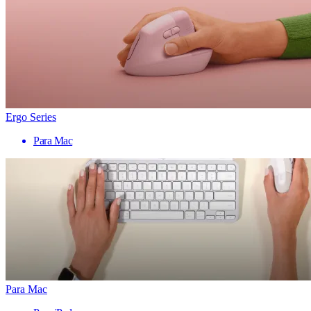
Ergo Series
Para Mac
Para Mac