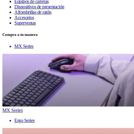
Equipos de carreras
Dispositivos de presentación
Alfombrillas de ratón
Accesorios
Superventas
Compra a tu manera
MX Series
MX Series
Ergo Series