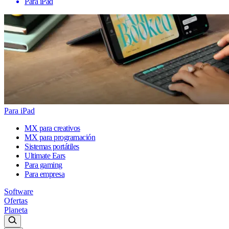
Para iPad
Para iPad
MX para creativos
MX para programación
Sistemas portátiles
Ultimate Ears
Para gaming
Para empresa
Software
Ofertas
Planeta