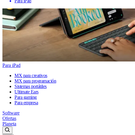
Para iPad
Para iPad
MX para creativos
MX para programación
Sistemas portátiles
Ultimate Ears
Para gaming
Para empresa
Software
Ofertas
Planeta