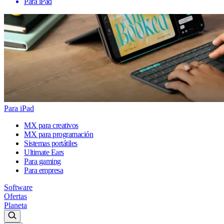
Para iPad
Para iPad
MX para creativos
MX para programación
Sistemas portátiles
Ultimate Ears
Para gaming
Para empresa
Software
Ofertas
Planeta