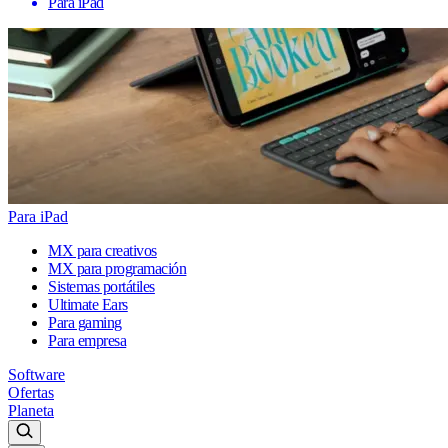
Para iPad
Para iPad
MX para creativos
MX para programación
Sistemas portátiles
Ultimate Ears
Para gaming
Para empresa
Software
Ofertas
Planeta