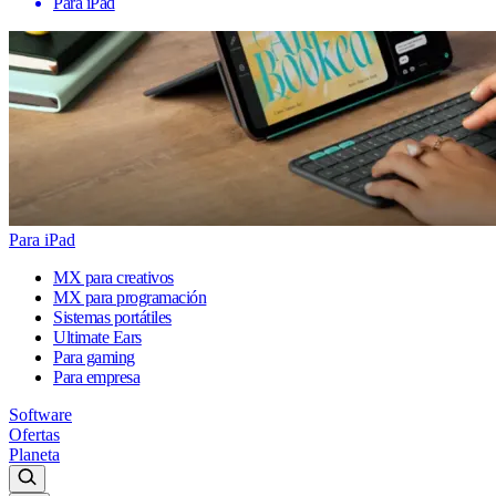
Para iPad
Para iPad
MX para creativos
MX para programación
Sistemas portátiles
Ultimate Ears
Para gaming
Para empresa
Software
Ofertas
Planeta