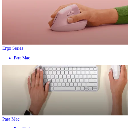
Ergo Series
Para Mac
Para Mac