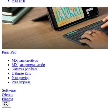
Para iPad
Para iPad
MX para creativos
MX para programación
Sistemas portátiles
Ultimate Ears
Para gaming
Para empresa
Software
Ofertas
Planeta