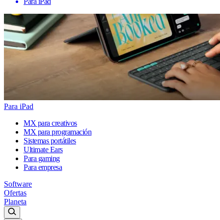
Para iPad
Para iPad
MX para creativos
MX para programación
Sistemas portátiles
Ultimate Ears
Para gaming
Para empresa
Software
Ofertas
Planeta