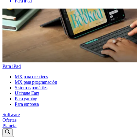
Para iPad
Para iPad
MX para creativos
MX para programación
Sistemas portátiles
Ultimate Ears
Para gaming
Para empresa
Software
Ofertas
Planeta