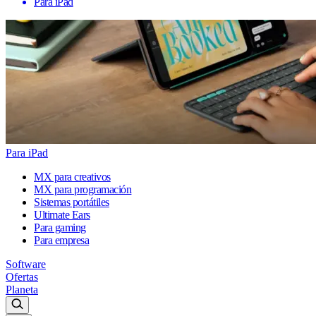
Para iPad
Para iPad
MX para creativos
MX para programación
Sistemas portátiles
Ultimate Ears
Para gaming
Para empresa
Software
Ofertas
Planeta