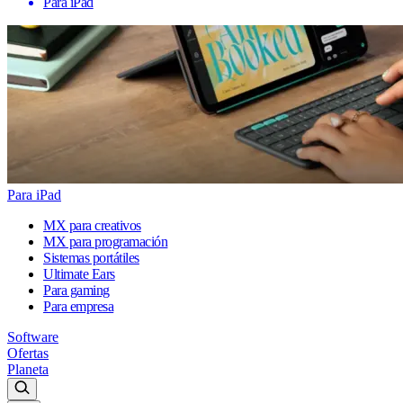
Para iPad
Para iPad
MX para creativos
MX para programación
Sistemas portátiles
Ultimate Ears
Para gaming
Para empresa
Software
Ofertas
Planeta