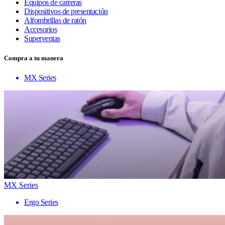
Equipos de carreras
Dispositivos de presentación
Alfombrillas de ratón
Accesorios
Superventas
Compra a tu manera
MX Series
MX Series
Ergo Series