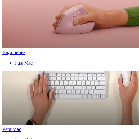
Ergo Series
Para Mac
Para Mac