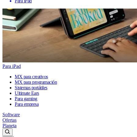
Para iPad
Para iPad
MX para creativos
MX para programación
Sistemas portátiles
Ultimate Ears
Para gaming
Para empresa
Software
Ofertas
Planeta