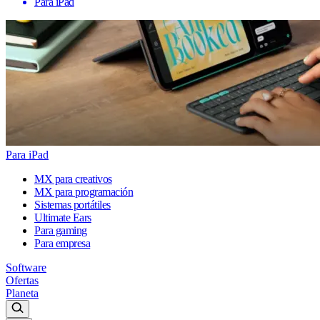
Para iPad
Para iPad
MX para creativos
MX para programación
Sistemas portátiles
Ultimate Ears
Para gaming
Para empresa
Software
Ofertas
Planeta