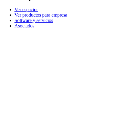
Ver espacios
Ver productos para empresa
Software y servicios
Asociados
Partners de confianza
Recursos empresariales
Para educación
Ver productos para educación
Soluciones para primaria y secundaria
Recursos educativos
Asistencia
Asistencia individual
Asistencia para gaming
Asistencia para empresas y el sector educativo
Contacto
Piezas de repuesto
Seguimiento del pedido
Devoluciones y cancelaciones