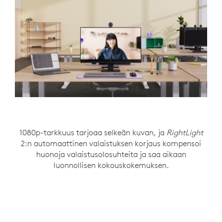
1080p-tarkkuus tarjoaa selkeän kuvan, ja
Melua vaimentava monomikrofoni selkeyttää
Avaa tai sulje suojasuljin helposti kiertämällä,
RightLight
2:n automaattinen valaistuksen korjaus kompensoi
kun sitä ei tarvita. Merkkivalon avulla käyttäjät
ääntä vaimentamalla taustaääniä.
tietävät varmasti, milloin kamera on aktiivinen.
huonoja valaistusolosuhteita ja saa aikaan
luonnollisen kokouskokemuksen.