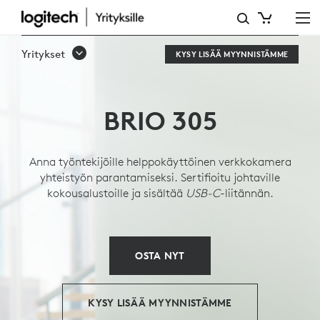
BRIO
305
Yritykset
KYSY LISÄÄ MYYNNISTÄMME
-
YRITYSVERKKOKAMERA
BRIO 305
Anna työntekijöille helppokäyttöinen verkkokamera
yhteistyön parantamiseksi. Sertifioitu johtaville
kokousalustoille ja sisältää
USB-C
-liitännän.
OSTA NYT
KYSY LISÄÄ MYYNNISTÄMME