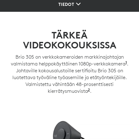
TIEDOT
TÄRKEÄ
VIDEOKOKOUKSISSA
Brio 305 on verkkokameroiden markkinajohtajan
1
valmistama helppokäyttöinen 1080p-verkkokamera
Peru
.
Johtaville kokousalustoille sertifioitu Brio 305 on
luotettava työväline työasemille ja etätyöntekijöille.
Valmistettu vähintään 48-prosenttisesti
2
kierrätysmuovista
62 % grafiitinharmaa
.