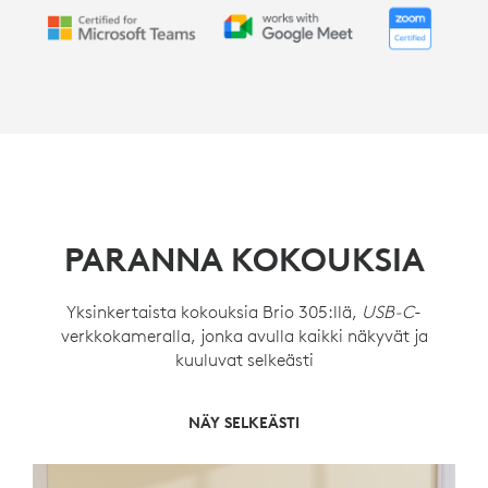
PARANNA KOKOUKSIA
Yksinkertaista kokouksia Brio 305:llä,
USB-C
-
verkkokameralla, jonka avulla kaikki näkyvät ja
kuuluvat selkeästi
SUOJAA YKSITYISYYTTÄ
KUULU SELKEÄSTI
NÄY SELKEÄSTI