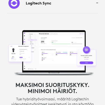
Logitech Sync
MAKSIMOI SUORITUSKYKY.
MINIMOI HÄIRIÖT.
Tue hybridityövoimaasi, määritä Logitechin
videoyhteistyölaitteet keskitetysti ja ota käyttöön