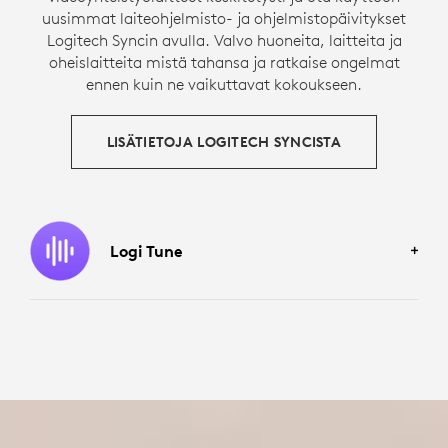
uusimmat laiteohjelmisto- ja ohjelmistopäivitykset
Logitech Syncin avulla. Valvo huoneita, laitteita ja
oheislaitteita mistä tahansa ja ratkaise ongelmat
ennen kuin ne vaikuttavat kokoukseen.
LISÄTIETOJA LOGITECH SYNCISTA
Logi Tune
MUKAUTA KOKEMUKSESI
Anna työntekijöille mahdollisuus hallita
3