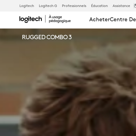
LOGITECH
Logitech
Logitech G
Professionnels
Éducation
Assistance
Acheter
Centre De
RUGGED
RUGGED COMBO 3
COMBO
3