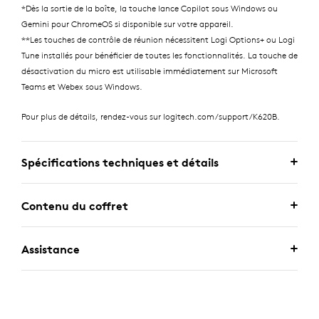
*Dès la sortie de la boîte, la touche lance Copilot sous Windows ou
Gemini pour ChromeOS si disponible sur votre appareil.
**Les touches de contrôle de réunion nécessitent Logi Options+ ou Logi
Tune installés pour bénéficier de toutes les fonctionnalités. La touche de
désactivation du micro est utilisable immédiatement sur Microsoft
Teams et Webex sous Windows.
Pour plus de détails, rendez-vous sur logitech.com/support/K620B.
Spécifications techniques et détails
Contenu du coffret
Assistance