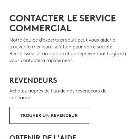
CONTACTER LE SERVICE
PLASTIQUE RECYCLÉ
COMMERCIAL
Les pièces en plastique de Signature Slim Wired K620
for Business comprennent 66% de plastique recyclé
Notre équipe d’experts produit peut vous aider à
8
,
post-consommation certifié
Sauf le plastique du ci
pour donner une
trouver la meilleure solution pour votre société.
seconde vie au plastique en fin de vie issu d’anciens
Remplissez le formulaire et un représentant Logitech
produits électroniques grand public et contribuer à
vous contactera rapidement.
réduire notre empreinte carbone.
À PROPOS DES PLASTIQUES RECYCLÉS
REVENDEURS
Achetez auprès de l’un de nos revendeurs de
confiance.
TROUVER UN REVENDEUR
OBTENIR DE L'AIDE