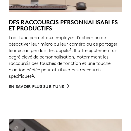
DES RACCOURCIS PERSONNALISABLES
ET PRODUCTIFS
Logi Tune permet aux employés d’activer ou de
désactiver leur micro ou leur caméra ou de partager
3
leur écran pendant les appels
Les touches de contrôle de
. Il offre également un
degré élevé de personnalisation, notamment les
raccourcis des touches de fonction et une touche
d’action dédiée pour attribuer des raccourcis
4
spécifiques
Personnalisez les paramètres du dispositif 
.
EN SAVOIR PLUS SUR TUNE