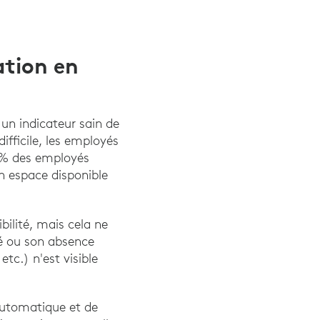
ation en
 un indicateur sain de
ifficile, les employés
40% des employés
n espace disponible
ibilité, mais cela ne
é ou son absence
tc.) n'est visible
automatique et de