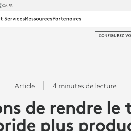
CA
,FR
Et Services
Ressources
Partenaires
CONFIGUREZ VO
Article
4 minutes de lecture
TION
ns de rendre le 
ride plus produ