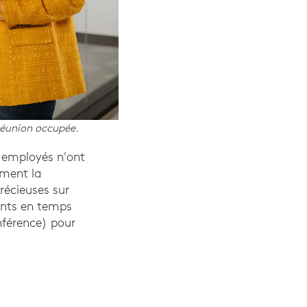
réunion occupée.
s employés n'ont
ement la
récieuses sur
ments en temps
nférence) pour