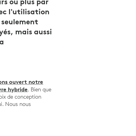
rs ou plus par
 l'utilisation
n seulement
oyés, mais aussi
la
ons ouvert notre
vre hybride
. Bien que
hoix de conception
hui. Nous nous