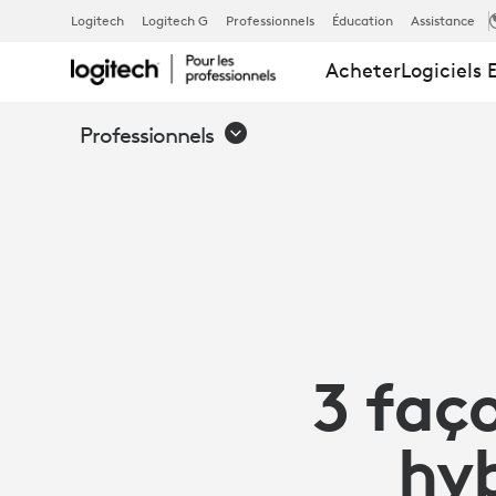
COMMENT
Logitech
Logitech G
Professionnels
Éducation
Assistance
Acheter
Logiciels 
LES
Professionnels
SOLUTIONS
DE
COLLABORA
3 faço
LOGITECH
hyb