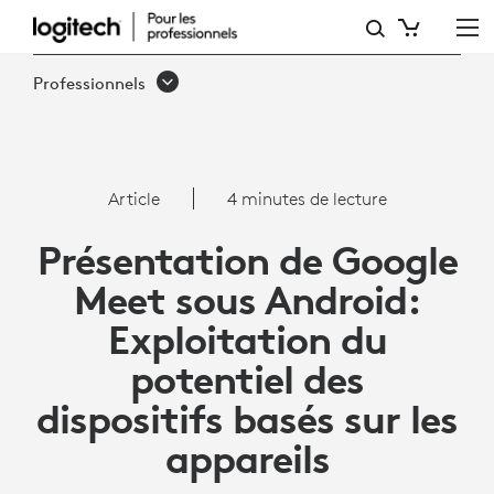
ARTICLE:
GOOGLE
Professionnels
MEET
SUR
ANDROID
Article
4 minutes de lecture
Présentation de Google
Meet sous Android:
Exploitation du
potentiel des
dispositifs basés sur les
appareils