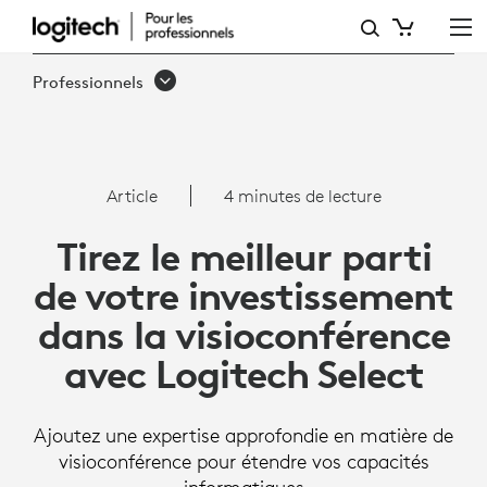
MAXIMISEZ
VOTRE
Professionnels
INVESTISSEMENT
DANS
LA
Article
4 minutes de lecture
VISIOCONFÉRENCE
Tirez le meilleur parti
AVEC
de votre investissement
LOGITECH
dans la visioconférence
SELECT
avec Logitech Select
Ajoutez une expertise approfondie en matière de
visioconférence pour étendre vos capacités