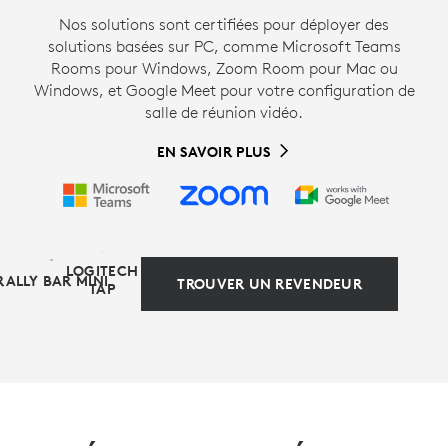
Nos solutions sont certifiées pour déployer des
solutions basées sur PC, comme Microsoft Teams
Rooms pour Windows, Zoom Room pour Mac ou
Windows, et Google Meet pour votre configuration de
salle de réunion vidéo.
EN SAVOIR PLUS
DISPOSITIF
LOGITECH
RALLY BAR MINI
TROUVER UN REVENDEUR
INFORMATIQUE
TAP
AUTRE ALTERNATIVE BASÉE SUR
LES APPAREILS