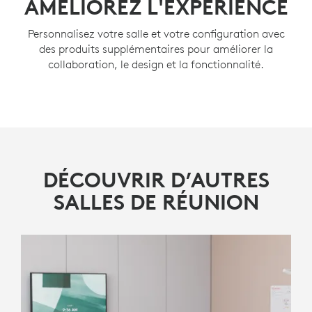
AMÉLIOREZ L'EXPÉRIENCE
Simplifiez votre configuration et votre gestion avec
Personnalisez votre salle et votre configuration avec
des solutions préconfigurées pour les salles Microsoft
des produits supplémentaires pour améliorer la
Teams sous Android ou Zoom Rooms, comme options
collaboration, le design et la fonctionnalité.
de déploiement alternatives pour les salles axées sur la
vidéo.
EN SAVOIR PLUS
DÉCOUVRIR D’AUTRES
SALLES DE RÉUNION
RALLY BAR MINI
Barre vidéo tout-en-un pour les
salles de petite à moyenne taille