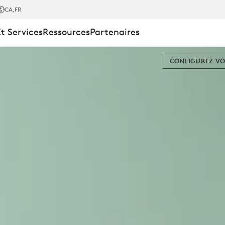
CA
,FR
Et Services
Ressources
Partenaires
CONFIGUREZ VO
UE
NEL