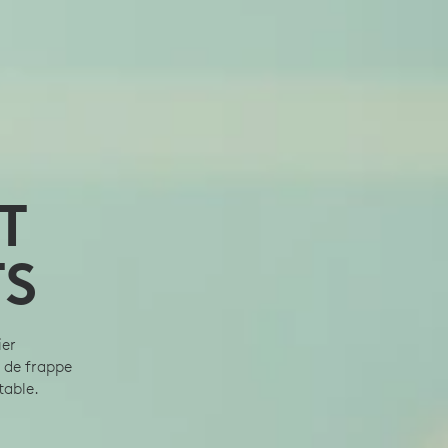
T
TS
ier
 de frappe
table.