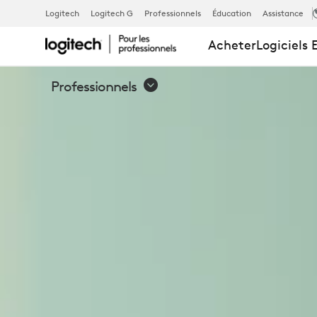
CLAVIER
Logitech
Logitech G
Professionnels
Éducation
Assistance
Acheter
Logiciels 
SANS
Professionnels
FIL
ERGONOMIQ
PROFESSION
ERGO