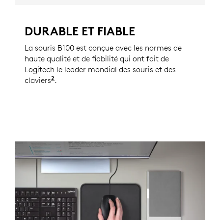
DURABLE ET FIABLE
La souris B100 est conçue avec les normes de
haute qualité et de fiabilité qui ont fait de
Logitech le leader mondial des souris et des
2
claviers
D'après des données de ventes indépendantes
.