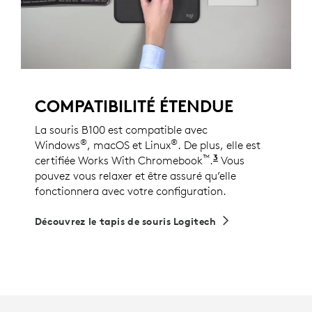
COMPATIBILITÉ ÉTENDUE
La souris B100 est compatible avec
®
®
Windows
, macOS et Linux
. De plus, elle est
™
3
certifiée Works With Chromebook
.
Ce produit a été
Vous
pouvez vous relaxer et être assuré qu’elle
fonctionnera avec votre configuration.
Découvrez le tapis de souris Logitech