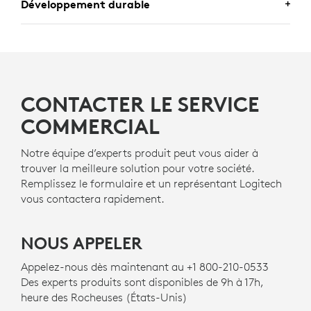
Développement durable
CERTIFIÉE POUR LES
PROFESSIONNELS
UN CHOIX DE CONCEPTION QUE
Déployez la souris professionnelle Logitech en toute
VOUS APPRÉCIEREZ
confiance. Mobi Fold est certifiée
Fast Pair
pour une
CONTACTER LE SERVICE
expérience de couplage fluide. Certifiée
Works With
Logitech s’engage à créer un monde plus durable.
Chromebook.
Nous travaillons activement à limiter notre impact
COMMERCIAL
environnemental et à accélérer le changement des
mentalités.
Notre équipe d’experts produit peut vous aider à
trouver la meilleure solution pour votre société.
Remplissez le formulaire et un représentant Logitech
PLASTIQUE RECYCLÉ
vous contactera rapidement.
Les pièces en plastique de la Mobi Fold for Business
comprennent 36 % de plastique recyclé post-
NOUS APPELER
9
a
consommation certifié
Hors plastique du circuit impr
— pour donner une seconde
vie au plastique en fin de vie issu d’anciens produits
Appelez-nous dès maintenant au +1 800-210-0533
électroniques grand public et contribuer à réduire
Des experts produits sont disponibles de 9h à 17h,
notre empreinte carbone.
heure des Rocheuses (États-Unis)