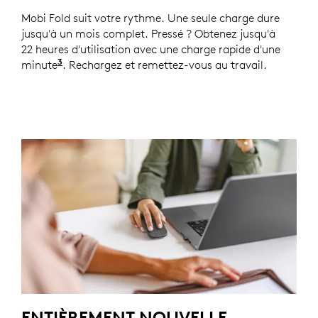
Mobi Fold suit votre rythme. Une seule charge dure
jusqu'à un mois complet. Pressé ? Obtenez jusqu'à
22 heures d'utilisation avec une charge rapide d'une
3
minute
L'autonomie peut varier en fonction de l'util
. Rechargez et remettez-vous au travail.
ENTIÈREMENT NOUVELLE.