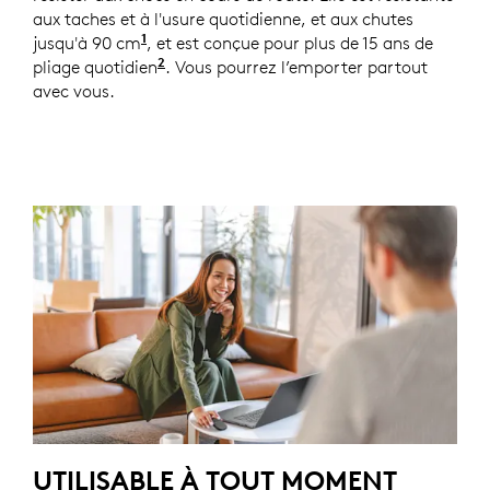
aux taches et à l'usure quotidienne, et aux chutes
1
jusqu'à 90 cm
Test de chute unitaire effectué à 90 cm 
, et est conçue pour plus de 15 ans de
2
pliage quotidien
Basé sur une utilisation moyenne de 8 
. Vous pourrez l’emporter partout
avec vous.
UTILISABLE À TOUT MOMENT