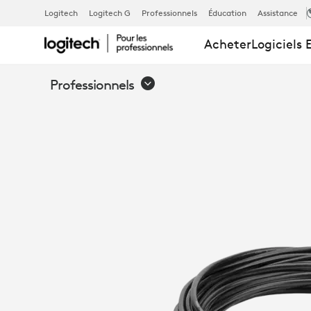
RALLONGE
Logitech
Logitech G
Professionnels
Éducation
Assistance
Acheter
Logiciels 
10
Professionnels
M
LOGITECH
GROUP