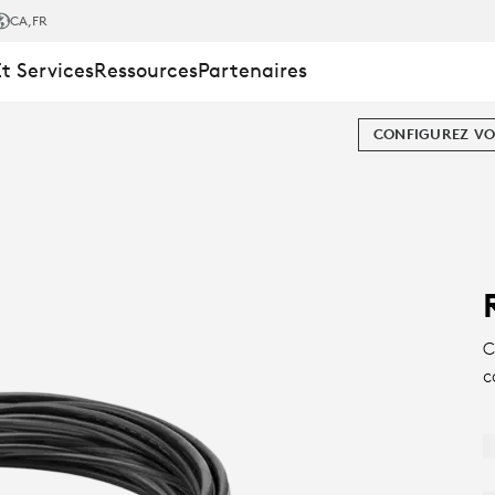
CA
,FR
Et Services
Ressources
Partenaires
CONFIGUREZ VO
C
c