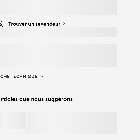
Trouver un revendeur
ICHE TECHNIQUE
rticles que nous suggérons
MX KEYS S
Économisez 25 %
sur les claviers haut de
gamme lorsque vous achetez la
MX Master
4
.
Magasinez dès maintenant.