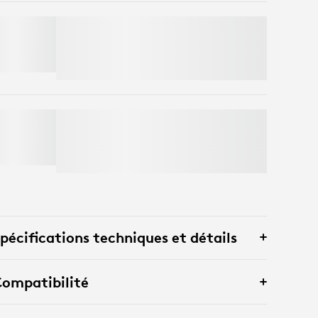
MOBI FOLD
Regroupez une
souris Mobi Fold
avec
certains produits admissibles et économisez
jusqu’à 90 $ sur votre
commande.
Magasinez maintenant
MX MASTER 4
Achetez la
MX Master 4
et
Économisez
jusqu'à 135 $
sur une sélection de produits
de l'écosystème.
Magasinez dès
maintenant.
pécifications techniques et détails
ompatibilité