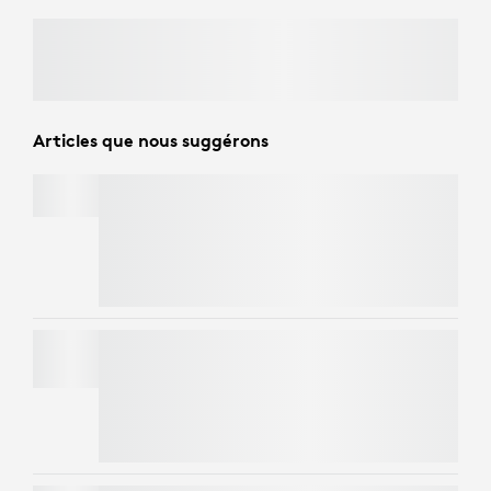
Articles que nous suggérons
MX KEYS S
Économisez 25 %
sur les claviers haut de gamme
lorsque vous achetez la
MX Master 4
.
Magasinez
dès maintenant.
MOBI FOLD
Regroupez une
souris Mobi Fold
avec certains
produits admissibles et économisez jusqu’à 90 $
sur votre commande.
Magasinez maintenant