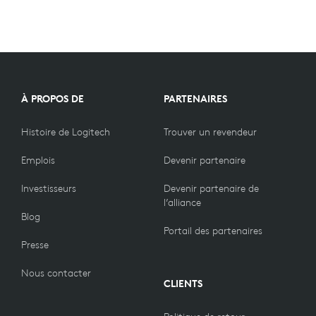
À PROPOS DE
PARTENAIRES
Histoire de Logitech
Trouver un revendeur
Emplois
Devenir partenaire
Investisseurs
Devenir partenaire de
l’alliance
Blog
Portail des partenaires
Presse
Nous contacter
CLIENTS