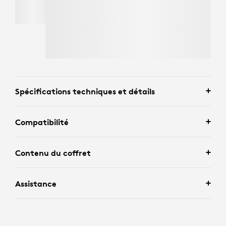
MX MASTER 4
Achetez la
MX Master 4
et
Économisez jusqu'à
135 $
sur une sélection de produits de
l'écosystème.
Magasinez dès maintenant.
Spécifications techniques et détails
Compatibilité
Contenu du coffret
Assistance