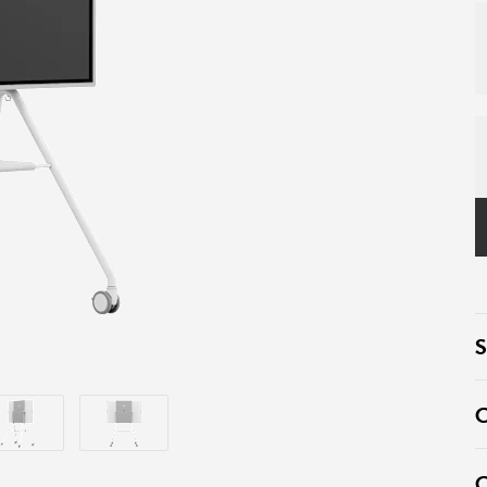
S
C
C