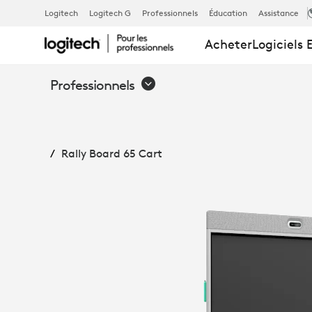
RALLY
Logitech
Logitech G
Professionnels
Éducation
Assistance
Acheter
Logiciels 
BOARD
Professionnels
65
Rally Board 65 Cart
CART