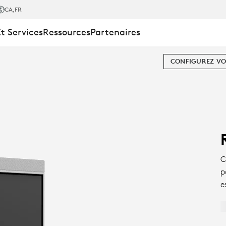
CA
,FR
Et Services
Ressources
Partenaires
CONFIGUREZ VO
C
p
e