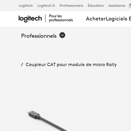
COUPLEUR
Logitech
Logitech G
Professionnels
Éducation
Assistance
Acheter
Logiciels 
CAT
Professionnels
POUR
Coupleur CAT pour module de micro Rally
MODULE
DE
MICRO