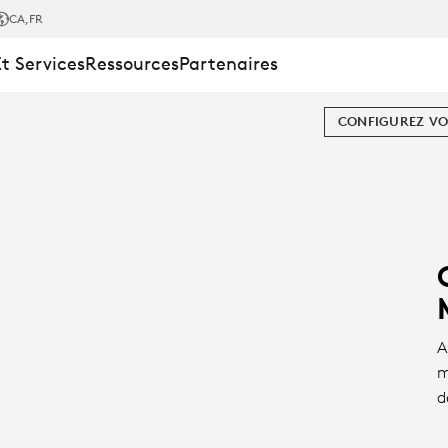
CA
,FR
Et Services
Ressources
Partenaires
CONFIGUREZ VO
A
m
d