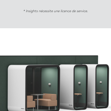
informations exploitables sur la qualité de l’air.
Examinez de plus près les données environnementales
* Insights nécessite une licence de service.
au niveau de la salle de réunion et obtenez des
Obtenez des informations sur le climat et le flux d’air
suggestions sur les façons possibles d’améliorer les
de votre salle de réunion, ainsi que des suggestions sur
conditions de la salle de réunion.
les moyens possibles d’améliorer l’efficacité
énergétique en ajustant la température ambiante et la
ventilation.