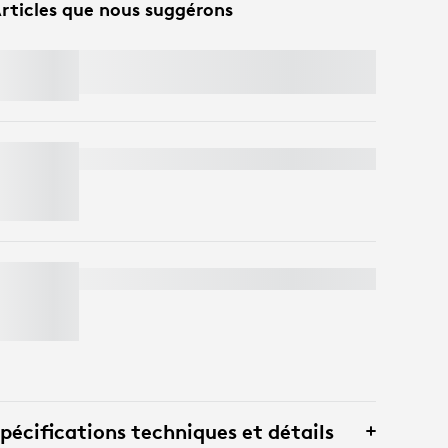
rticles que nous suggérons
SIGNATURE MK650 COMBO FOR
BUSINESS
WEBCAM PROFESSIONNELLE C920
e
BRIO
pécifications techniques et détails