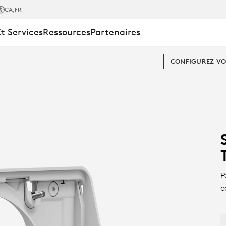
CA
,FR
Et Services
Ressources
Partenaires
CONFIGUREZ VO
ER |
P
c