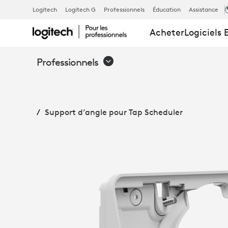
SUPPORT
Logitech
Logitech G
Professionnels
Éducation
Assistance
Acheter
Logiciels 
D’ANGLE
Professionnels
POUR
Support d’angle pour Tap Scheduler
TAP SCHEDUL
LOGITECH