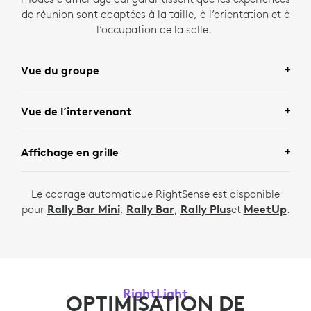
de réunion sont adaptées à la taille, à l’orientation et à
l’occupation de la salle.
Vue du groupe
Vue de l’intervenant
Affichage en grille
Le cadrage automatique RightSense est disponible
pour
Rally Bar Mini
,
Rally Bar
,
Rally Plus
et
MeetUp
.
RightLight
OPTIMISATION DE