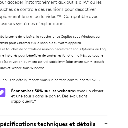
our accéder instantanément aux outils d’IA* ou les
ouches de contrôle des réunions pour désactiver
apidement le son ou la vidéo**. Compatible avec
lusieurs systèmes d’exploitation.
Dès la sortie de la boîte, la touche lance Copilot sous Windows ou
emini pour ChromeOS si disponible sur votre appareil.
*Les touches de contrôle de réunion nécessitent Logi Options+ ou Logi
ne installés pour bénéficier de toutes les fonctionnalités. La touche
e désactivation du micro est utilisable immédiatement sur Microsoft
eams et Webex sous Windows.
our plus de détails, rendez-vous sur logitech.com/support/K620B.
Économisez 50% sur les webcam
s avec un clavier
et une souris dans le panier. Des exclusions
s'appliquent.*
pécifications techniques et détails