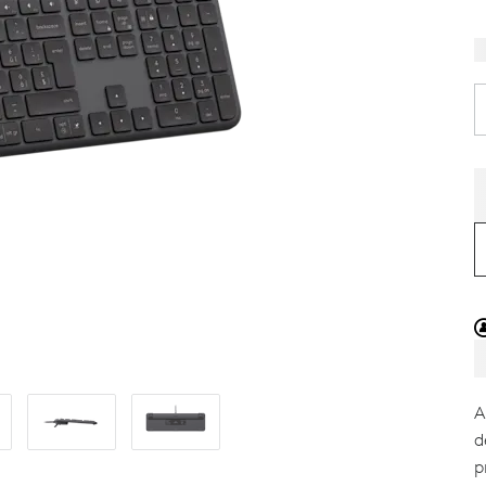
A
d
p