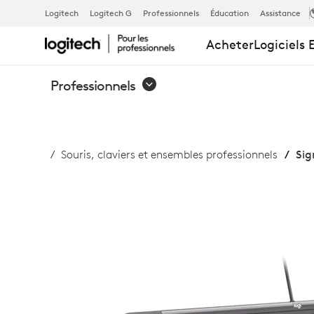
SIGNATURE
Logitech
Logitech G
Professionnels
Éducation
Assistance
Acheter
Logiciels 
SLIM
Professionnels
WIRED
Souris, claviers et ensembles professionnels
Sig
K620
FOR
BUSINESS