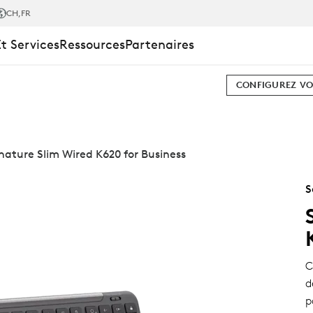
CH
,FR
Et Services
Ressources
Partenaires
CONFIGUREZ VO
nature Slim Wired K620 for Business
S
C
d
p