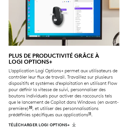
PLUS DE PRODUCTIVITÉ GRÂCE À
LOGI OPTIONS+
L’application Logi Options+ permet aux utilisateurs de
contrôler leur flux de travail. Travaillez sur plusieurs
dispositifs et systèmes d’exploitation en utilisant Flow
pour définir la vitesse de suivi, personnaliser des
boutons individuels pour activer des raccourcis tels
que le lancement de Copilot dans Windows (en avant-
10
première)
Copilot dans Windows (en avant-première) e
, et utiliser des personnalisations
11
prédéfinies spécifiques aux applications
Nécessite l'appl
.
TÉLÉCHARGER LOGI OPTIONS+