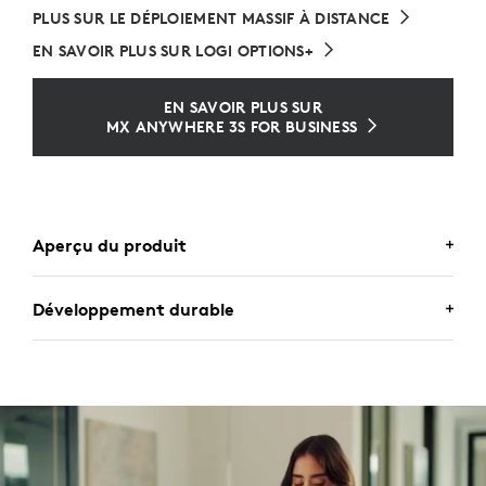
PLUS SUR LE DÉPLOIEMENT MASSIF À DISTANCE
EN SAVOIR PLUS SUR LOGI OPTIONS+
EN SAVOIR PLUS SUR
MX ANYWHERE 3S FOR BUSINESS
Aperçu du produit
Développement durable
MX ANYWHERE 3S FOR BUSINESS
La souris nouvelle génération pour travailler en
UN DESIGN PENSÉ POUR UN
déplacement avec un défilement MagSpeed rapide et
précis. Des clics discrets et un suivi à 8 000 ppp qui
AVENIR POSITIF
fonctionne même sur le verre.
Notre objectif? Un design durable.