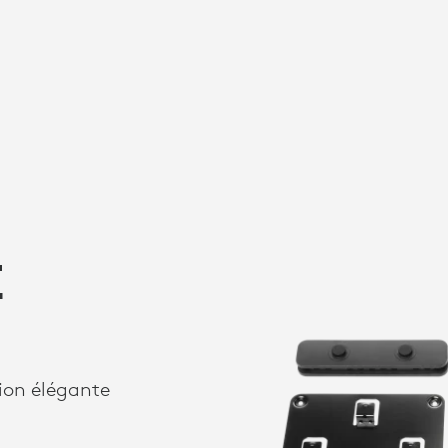
E
ion élégante