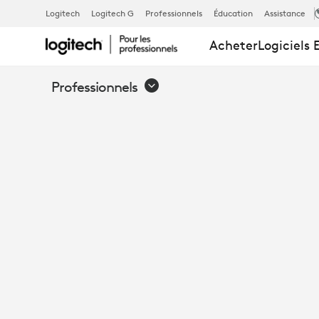
KIT
Logitech
Logitech G
Professionnels
Éducation
Assistance
Acheter
Logiciels 
DE
Professionnels
MONTAGE
POUR
RALLY