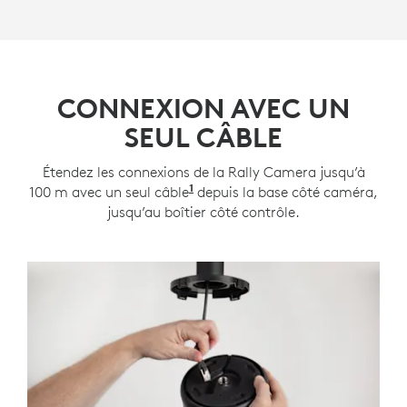
CONNEXION AVEC UN
SEUL CÂBLE
Étendez les connexions de la Rally Camera jusqu’à
1
100 m avec un seul câble
La prise en charge des câbles 
depuis la base côté caméra,
jusqu’au boîtier côté contrôle.