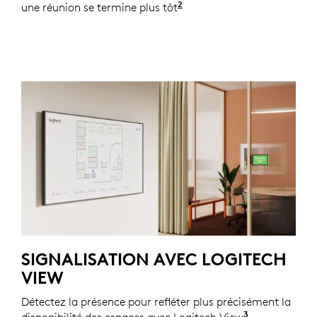
2
une réunion se termine plus tôt
Les automatisations via 
SIGNALISATION AVEC LOGITECH
VIEW
Détectez la présence pour refléter plus précisément la
3
disponibilité des espaces avec Logitech View
Nécessite un