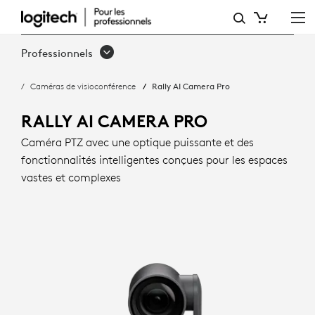
RALLY
AI
Professionnels
CAMERA
Caméras de visioconférence
Rally AI Camera Pro
PRO
AVEC
RALLY AI CAMERA PRO
CADRAGE
Caméra PTZ avec une optique puissante et des
fonctionnalités intelligentes conçues pour les espaces
INTELLIGENT
vastes et complexes
|
LOGITECH