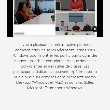
Intelligent Director est conçu pour faciliter une
La vue à plusieurs caméras active plusieurs
caméras dans les salles Microsoft Teams sous
communication flexible en créant un
environnement de réunion hybride inclusif. Cette
Windows pour montrer les participants dans des
fonctionnalité Zoom Rooms sous Windows offre
espaces grands et complexes tels que des salles
aux personnes présentes dans la salle leur propre
polyvalentes et des salles de classe. Les
espace dans une vue en galerie afin qu’elles aient
participants à distance peuvent expérimenter la
vue à plusieurs caméras dans Microsoft Teams
la même opportunité d’être vues et entendues
Desktop (Windows et Mac) et dans les Salles
que tout le monde lors de la réunion.
Microsoft Teams sous Windows.