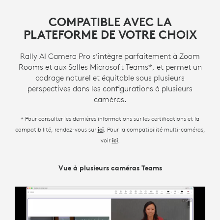
COMPATIBLE AVEC LA
PLATEFORME DE VOTRE CHOIX
Rally AI Camera Pro s’intègre parfaitement à Zoom
Rooms et aux Salles Microsoft Teams*, et permet un
cadrage naturel et équitable sous plusieurs
perspectives dans les configurations à plusieurs
caméras.
* Pour consulter les dernières informations sur les certifications et la
compatibilité, rendez-vous sur
. Pour la compatibilité multi-caméras,
ici
voir
.
ici
Réalisateur Intelligent de Zoom
Vue à plusieurs caméras Teams