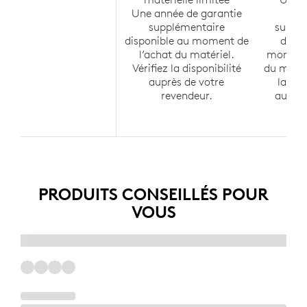
Une année de garantie
ga
supplémentaire
suppl
disponible au moment de
dispo
l’achat du matériel.
moment 
Vérifiez la disponibilité
du matéri
auprès de votre
la dis
revendeur.
auprès
rev
PRODUITS CONSEILLÉS POUR
VOUS