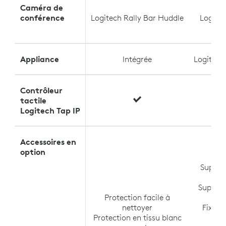
Caméra de
conférence
Logitech Rally Bar Huddle
Logite
Appliance
Intégrée
Logitec
Contrôleur
tactile
Logitech Tap IP
Accessoires en
option
Suppor
po
Support
Protection facile à
po
nettoyer
Fixati
Protection en tissu blanc
po