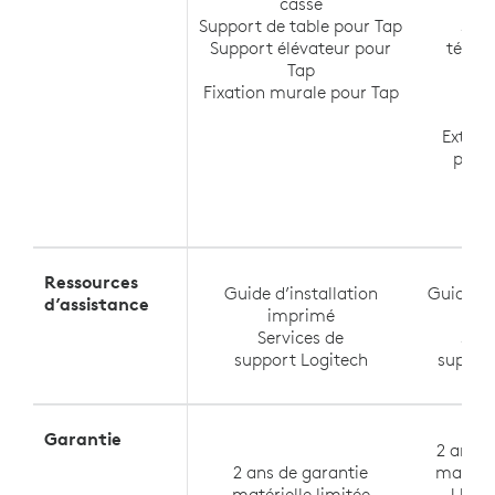
cassé
Sw
Support de table pour Tap
Sup
Support élévateur pour
télévi
Tap
Me
Fixation murale pour Tap
Me
Ra
Extens
pour
Ressources
Guide d’installation
Guide d’
d’assistance
imprimé
im
Services de
Serv
support Logitech
suppor
Garantie
2 ans d
2 ans de garantie
matérie
matérielle limitée
Une a