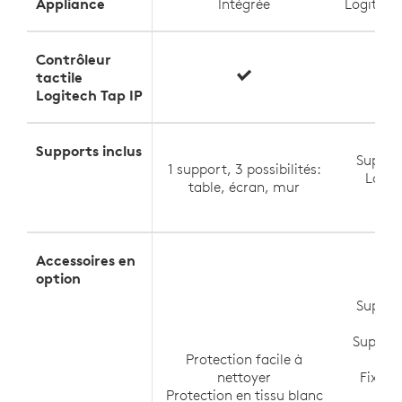
Appliance
Intégrée
Logitec
Contrôleur
tactile
Logitech Tap IP
Supports inclus
Suppor
1 support, 3 possibilités:
Logit
table, écran, mur
Roo
Accessoires en
option
Suppor
po
Support
Protection facile à
po
nettoyer
Fixati
Protection en tissu blanc
po