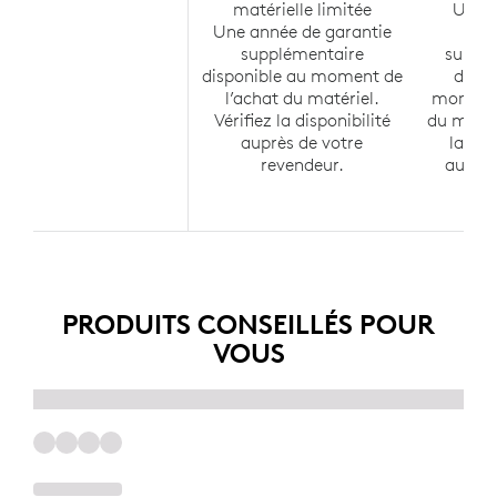
matérielle limitée
Une a
Une année de garantie
ga
supplémentaire
suppl
disponible au moment de
dispo
l’achat du matériel.
moment 
Vérifiez la disponibilité
du matéri
auprès de votre
la dis
revendeur.
auprès
rev
PRODUITS CONSEILLÉS POUR
VOUS