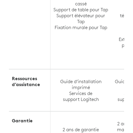
cassé
Sw
Support de table pour Tap
Sup
Support élévateur pour
télévi
Tap
Me
Fixation murale pour Tap
Me
Ra
Extens
pour
Ressources
Guide d’installation
Guide d’
d’assistance
imprimé
im
Services de
Serv
support Logitech
suppor
Garantie
2 ans d
2 ans de garantie
matérie