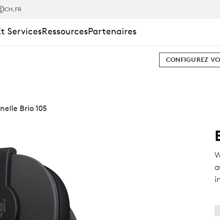
CH
,FR
Et Services
Ressources
Partenaires
NELLE
CONFIGUREZ VO
elle Brio 105
W
a
i