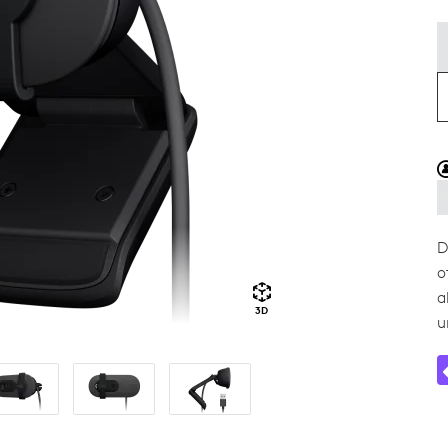
D
o
a
3D
u