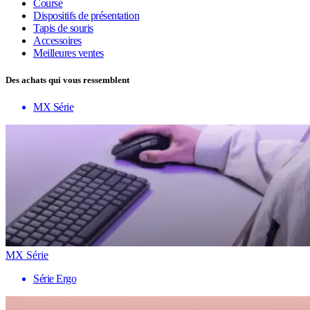
Course
Dispositifs de présentation
Tapis de souris
Accessoires
Meilleures ventes
Des achats qui vous ressemblent
MX Série
MX Série
Série Ergo